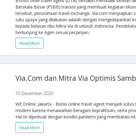
BISNIS onlie travel agent (OTA) semakin membaiik setelah d
Berskala Besar (PSBB) transisi yang membuat kegiatan ekonom
tersebut, perusahaan travel exchange, Via.com menyiapkan s
satu upaya yang dilakukan adalah dengan mengedepankan kom
kepada belasan ribu Mitra Via di seluruh Indonesia. Pendeka
berkunjung ke Agen sesuai perjanjian.
Read More
Via.Com dan Mitra Via Optimis Samb
15 Desember 2020
WE Online, Jakarta - Bisnis online travel agent menjadi solu
modern karena menawarkan beragam kepraktisan, serta pro
Hal ini diperkuat dengan kondisi pandemi yang membatasi int
Read More