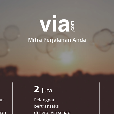
Mitra Perjalanan Anda
2
Juta
an
Pelanggan
bertransaksi
nan
di gerai Via setiap